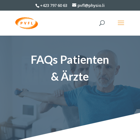
+423 797 60 63
pvfl@physio.li
FAQs Patienten
& Ärzte