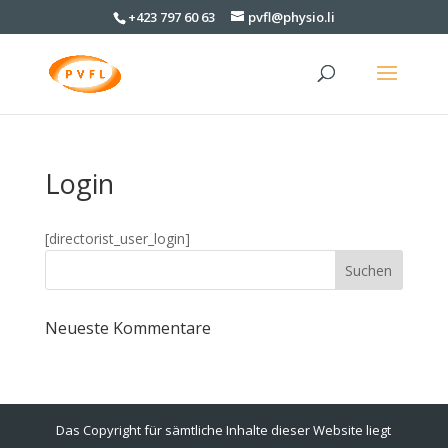
+423 797 60 63
pvfl@physio.li
Login
[directorist_user_login]
Neueste Kommentare
Das Copyright für sämtliche Inhalte dieser Website liegt